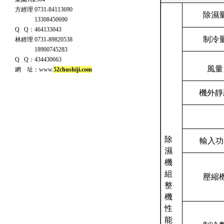
方經理 0731-84113690
除濕
13308450690
Q Q：464133043
制冷
林經理 0731-89820538
18900745283
Q Q：434430663
風量
網 址：www.
52chushiji.com
機外靜
除
輸入
濕
機
組
壓縮
整
機
性
能