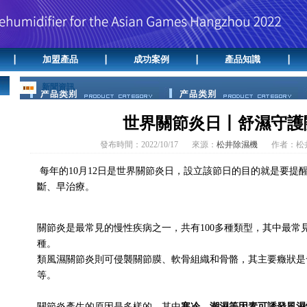
加盟產品
成功案例
產品知識
新聞資訊
世界關節炎日丨舒濕守護
發布時間：2022/10/17
來源：
松井除濕機
作者：松
每年的10月12日是世界關節炎日，設立該節日的目的就是要提
斷、早治療。
關節炎是最常見的慢性疾病之一，共有100多種類型，其中最常
種。
類風濕關節炎則可侵襲關節膜、軟骨組織和骨骼，其主要癥狀是
等。
關節炎產生的原因是多樣的，其中
寒冷、潮濕等因素可誘發風濕