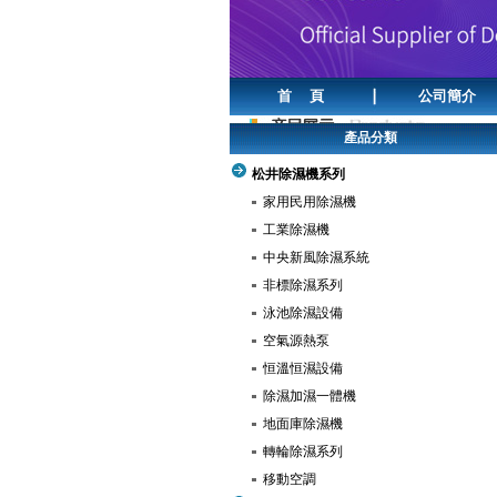
首 頁
公司簡介
產品分類
松井除濕機系列
家用民用除濕機
工業除濕機
中央新風除濕系統
非標除濕系列
泳池除濕設備
空氣源熱泵
恒溫恒濕設備
除濕加濕一體機
地面庫除濕機
轉輪除濕系列
移動空調