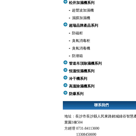
松井加濕機系列
超聲波加濕機
濕膜加濕機
超瑞品牌產品系列
防磁柜
臭氧消毒柜
臭氧消毒機
防潮箱
管道吊頂除濕機系列
恒溫恒濕機系列
冷干機系列
高溫除濕機系列
防爆系列
聯系我們
地址：長沙市長沙縣人民東路銘城綠谷智慧
業園1棟504
方經理 0731-84113690
13308450690