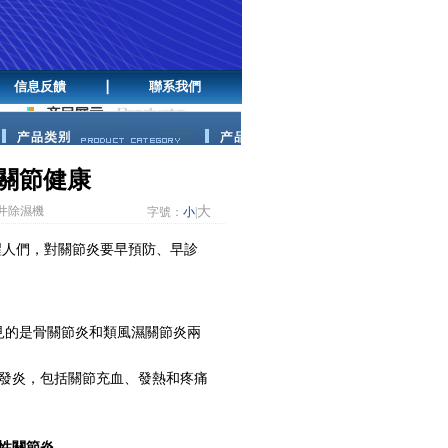
信息反饋
聯系我們
關節健康
井除濕機
大
字號：
小
|
醒人們，對關節炎要早預防、早診
見的是骨關節炎和類風濕關節炎兩
發炎，包括關節充血、發熱和疼痛
性關節炎
。