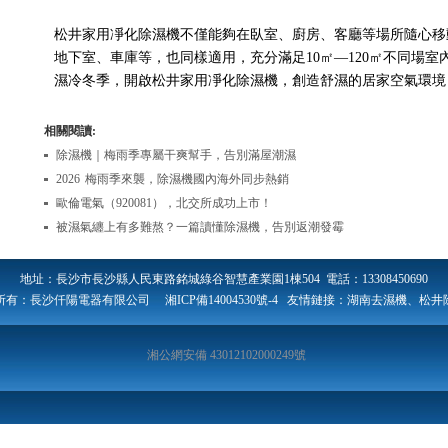
松井家用凈化除濕機不僅能夠在臥室、廚房、客廳等場所隨心移
地下室、車庫等，也同樣適用，充分滿足10㎡—120㎡不同場室
濕冷冬季，開啟松井家用凈化除濕機，創造舒濕的居家空氣環境
相關閱讀:
除濕機｜梅雨季專屬干爽幫手，告別滿屋潮濕
2026 梅雨季來襲，除濕機國內海外同步熱銷
歐倫電氣（920081），北交所成功上市！
被濕氣纏上有多難熬？一篇讀懂除濕機，告別返潮發霉
地址：長沙市長沙縣人民東路銘城綠谷智慧產業園1棟504 電話：13308450690
所有：長沙仟陽電器有限公司
湘ICP備14004530號-4
友情鏈接：
湖南去濕機
、
松井
湘公網安備 43012102000249號