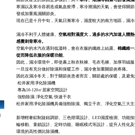
寒濕以及寒冷容易造成氣血瘀滯，寒冷潮濕的天氣，會使得關節
發或加重風濕關節炎。
現在已是十月中旬，天氣日漸寒冷，濕度較大的南方地區，濕冷
濕冷不利于人體健康。
空氣相對濕度大，過多的水汽加速人體熱
感覺刺骨寒冷。
空氣中的水汽在遇到低溫時，會在衣服的纖維上結露。
棉纖維一
從而降低衣服的保暖功能
。
因此，濕冷環境中，即使裹上秋衣秋褲、毛衣毛褲、加厚羽絨服
一旦沒有充分做好除濕和保暖工作，濕冷會加重關節炎疼痛。
因此在濕冷冬天，對于關節炎患者而言，關節處的保暖，及避免
松井家用凈化除濕機
專為10-120㎡居家空間設計
強勁除濕·凈化空氣·快速干衣
松井家用凈化除濕機具備強勁除濕、獨立干衣、凈化空氣三大主
產
新增輕奢鋁制旋鈕調節、三色燈環設計、LED濕度檢測、功能
輪移動、童鎖設計、定時功能、睡眠模式等設計，提升人性化及
環境的高性價比除濕機。